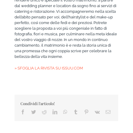
rendere unico e speciale il vostro matrimonio, a partire
dal wedding planner e location da sogno fino ai servizi di
catering e ristorazione. Vi accompagneremo nella scelta
dell’abito pensato per voi, dell’hairstylist e del make-up
perfetto, così come delle fedi e dei preziosi. Potrete
scegliere la proposta a voi più congeniale in fatto di
fotografia, fiori e musica, per culminare nella meta ideale
del vostro viaggio di nozze. In un mondo in continuo
cambiamento, il matrimonio è e resta la storia unica di
una promessa che ogni coppia scrive per celebrare la
bellezza della vita insieme.
» SFOGLIA LA RIVISTA SU ISSUU.COM
Condividi l'articolo!
Facebook
Twitter
Reddit
LinkedIn
WhatsApp
Tumblr
Pinterest
Vk
Email