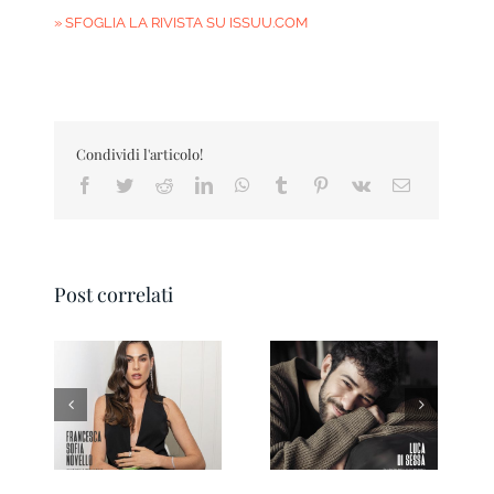
» SFOGLIA LA RIVISTA SU ISSUU.COM
Condividi l'articolo!
Facebook
Twitter
Reddit
LinkedIn
WhatsApp
Tumblr
Pinterest
Vk
Email
Post correlati
Pesaro IN Magazine
Ravenna IN
01 2026
Magazine 3/2026