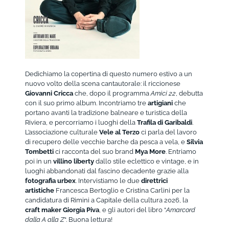
Dedichiamo la copertina di questo numero estivo a un
nuovo volto della scena cantautorale: il riccionese
Giovanni Cricca
che, dopo il programma
Amici 22
, debutta
con il suo primo album. Incontriamo tre
artigiani
che
portano avanti la tradizione balneare e turistica della
Riviera, e percorriamo i luoghi della
Trafila di Garibaldi
.
L’associazione culturale
Vele al Terzo
ci parla del lavoro
di recupero delle vecchie barche da pesca a vela, e
Silvia
Tombetti
ci racconta del suo brand
Mya More
. Entriamo
poi in un
villino liberty
dallo stile eclettico e vintage, e in
luoghi abbandonati dal fascino decadente grazie alla
fotografia urbex
. Intervistiamo le due
direttrici
artistiche
Francesca Bertoglio e Cristina Carlini per la
candidatura di Rimini a Capitale della cultura 2026, la
craft maker Giorgia Piva
, e gli autori del libro “
Amarcord
dalla A alla Z
“. Buona lettura!