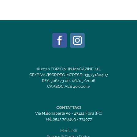
© 2020 EDIZIONI IN MAGAZINE s.r.l.
CF/P.IVA/ISCR.REG.IMPRESE: 03573180407
REA 306473 del 06/03/2006
CAP.SOCIALE 40.000 i.v.
CONTATTACI
Via N.Bonaparte 50 - 47122 Forlì (FC)
Tel. 0543.798463 - 774077
Media Kit
Privacy & Cookie Policy