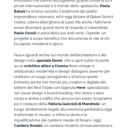
innovativa che stanno raccogliendo grandi consensi tra il
jet set internazionale e il mondo dello spettacolo.
Paola
Batani
ha invece raccolto il testimone del padre,
imprenditore visionario, ed è oggi titolare di Batani Select
Hotels, catena alberghiera di lusso. Ma anche i fallimenti
posso diventare grandi storie di rinascita: il cabarettista
Paolo Cevoli
ci parla della sua web serie,
Capriole
, un
progetto a scopo benefico che documenta le vite di chi
ha saputo rimettersi in gioco.
Nuovi sguardi anche sul mondo dell’architettura e del
design nello
speciale
Dome
, che ci apre subito le porte
su un
eclettico attico a Cesena
dove vintage e
antiquariato, modernità e design dialogano assieme per
restituire un luogo accogliente e di briosa quiete.
Entriamo anche nel mondo più creativo e digitale del
settore del Real Estate con l’agenzia
Here
, specializzata
nel visual design e brand building, che riesce a dare
corpo e anima a edifici che ancora non esisto. Scopriamo
poi il restauro della
Fattoria Guiccioli di Mandriole
, un
luogo strettamente legato alla memoria garibaldina oggi
trasformato in museo, e infine la storia e la
riqualificazione del cantiere navale di Pesaro, oggi
Cantiere Rossini
, un cantiere modello di manutenzione e