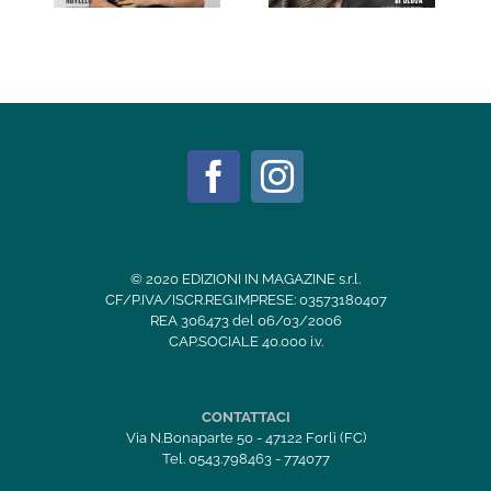
© 2020 EDIZIONI IN MAGAZINE s.r.l.
CF/P.IVA/ISCR.REG.IMPRESE: 03573180407
REA 306473 del 06/03/2006
CAP.SOCIALE 40.000 i.v.
CONTATTACI
Via N.Bonaparte 50 - 47122 Forlì (FC)
Tel. 0543.798463 - 774077