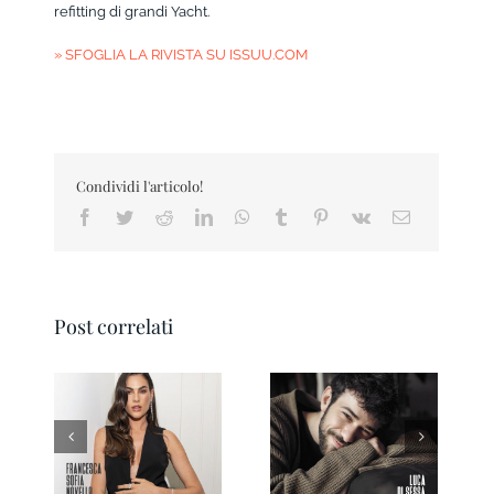
refitting di grandi Yacht.
» SFOGLIA LA RIVISTA SU ISSUU.COM
Condividi l'articolo!
Facebook
Twitter
Reddit
LinkedIn
WhatsApp
Tumblr
Pinterest
Vk
Email
Post correlati
Pesaro IN Magazine
Ravenna IN
01 2026
Magazine 3/2026