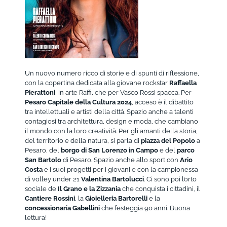
Un nuovo numero ricco di storie e di spunti di riflessione,
con la copertina dedicata alla giovane rockstar
Raffaella
Pierattoni
, in arte Raffi, che per Vasco Rossi spacca. Per
Pesaro Capitale della Cultura 2024
, acceso è il dibattito
tra intellettuali e artisti della città. Spazio anche a talenti
contagiosi tra architettura, design e moda, che cambiano
il mondo con la loro creatività. Per gli amanti della storia,
del territorio e della natura, si parla di
piazza del Popolo
a
Pesaro, del
borgo di San Lorenzo in Campo
e del
parco
San Bartolo
di Pesaro. Spazio anche allo sport con
Ario
Costa
e i suoi progetti per i giovani e con la campionessa
di volley under 21
Valentina Bartolucci
. Ci sono poi l’orto
sociale de
Il Grano e la Zizzania
che conquista i cittadini, il
Cantiere Rossini
, la
Gioielleria Bartorelli
e la
concessionaria Gabellini
che festeggia 90 anni. Buona
lettura!