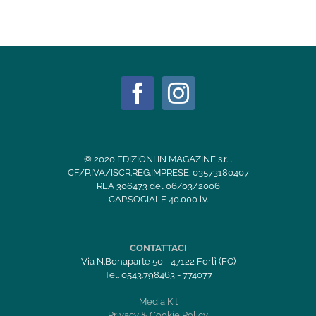
© 2020 EDIZIONI IN MAGAZINE s.r.l.
CF/P.IVA/ISCR.REG.IMPRESE: 03573180407
REA 306473 del 06/03/2006
CAP.SOCIALE 40.000 i.v.
CONTATTACI
Via N.Bonaparte 50 - 47122 Forlì (FC)
Tel. 0543.798463 - 774077
Media Kit
Privacy & Cookie Policy