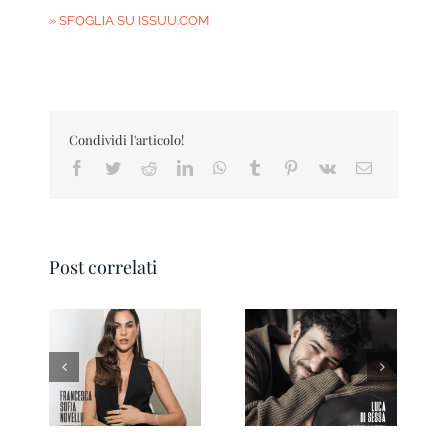
» SFOGLIA SU ISSUU.COM
Condividi l'articolo!
Facebook
Twitter
Reddit
LinkedIn
WhatsApp
Tumblr
Pinterest
Vk
Email
Post correlati
Pesaro IN Magazine
Ravenna IN
01 2026
Magazine 3/2026