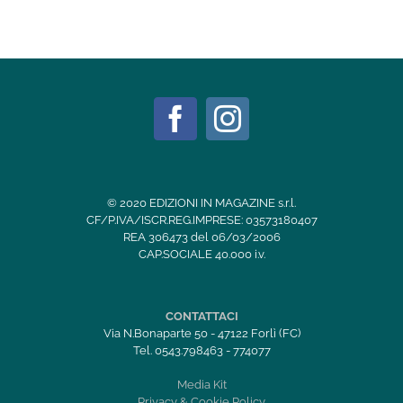
© 2020 EDIZIONI IN MAGAZINE s.r.l.
CF/P.IVA/ISCR.REG.IMPRESE: 03573180407
REA 306473 del 06/03/2006
CAP.SOCIALE 40.000 i.v.
CONTATTACI
Via N.Bonaparte 50 - 47122 Forlì (FC)
Tel. 0543.798463 - 774077
Media Kit
Privacy & Cookie Policy