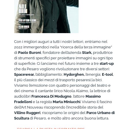
Con i migliori auguri a tutti i nostri lettori, entriamo nel
2022 immergendoci nella “ricerca della terza immagine”
di
Paolo Buroni
, fondatore dell’azienda
Stark,
produttrice
di strumenti specifici per proiettare immagini su ogni tipo
di superficie. Ci lanciamo nel futuro insieme a tre
start-up
che da Pesaro vogliono rivoluzionare tre diversi settori:
Spacewear,
l’abbigliamento;
Hydorghen,
l’energia;
E-tool
,
il più classico dei mezzi di trasporto pesaresi,la bici.
Viviamo l’emozione con quattro personaggi del teatro e
del cinema: il cantante lirico Nicola Alaimo, la lettrice di
audiolibri
Francesca Di Modugno
, l’attore
Massimo
Fradelloni
e la regista
Marta Miniucchi
. Viviamo il fascino
dell’Art Nouveau riscoprendo l’incredibile storia del
Villino Ruggeri
, riscopriamo le origini del
Parco Urbano di
Scultura
di Pesaro, e molto altro ancora: buona lettura.