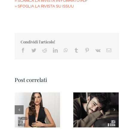
» SCARICA LA RIVISTA IN FORMATO PDF
» SFOGLIA LA RIVISTA SU ISSUU
Condividi l'articolo!
Facebook
Twitter
Reddit
LinkedIn
WhatsApp
Tumblr
Pinterest
Vk
Email
Post correlati
Pesaro IN Magazine
Ravenna IN
01 2026
Magazine 3/2026