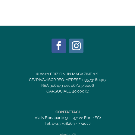
© 2020 EDIZIONI IN MAGAZINE s.r.l.
CF/P.IVA/ISCR.REG.IMPRESE: 03573180407
REA 306473 del 06/03/2006
CAP.SOCIALE 40.000 i.v.
CONTATTACI
Via N.Bonaparte 50 - 47122 Forlì (FC)
Tel. 0543.798463 - 774077
Media Kit