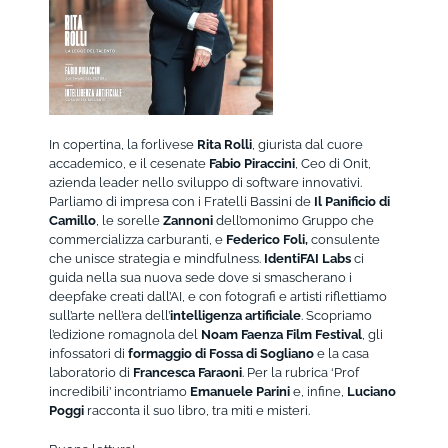
In copertina, la forlivese
Rita Rolli
, giurista dal cuore
accademico, e il cesenate
Fabio Piraccini
, Ceo di Onit,
azienda leader nello sviluppo di software innovativi.
Parliamo di impresa con i Fratelli Bassini de
Il Panificio di
Camillo
, le sorelle
Zannoni
dell’omonimo Gruppo che
commercializza carburanti, e
Federico Foli,
consulente
che unisce strategia e mindfulness.
IdentiFAI Labs
ci
guida nella sua nuova sede dove si smascherano i
deepfake creati dall’AI, e con fotografi e artisti riflettiamo
sull’arte nell’era dell’
intelligenza artificiale
. Scopriamo
l’edizione romagnola del
Noam Faenza Film Festival
, gli
infossatori di
formaggio di Fossa di Sogliano
e la casa
laboratorio di
Francesca Faraoni
. Per la rubrica ‘Prof
incredibili’ incontriamo
Emanuele Parini
e, infine,
Luciano
Poggi
racconta il suo libro, tra miti e misteri.