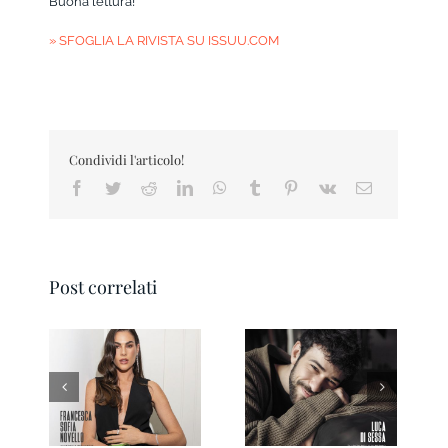
Buona lettura!
» SFOGLIA LA RIVISTA SU ISSUU.COM
Condividi l'articolo!
Facebook
Twitter
Reddit
LinkedIn
WhatsApp
Tumblr
Pinterest
Vk
Email
Post correlati
Pesaro IN Magazine
Ravenna IN
01 2026
Magazine 3/2026