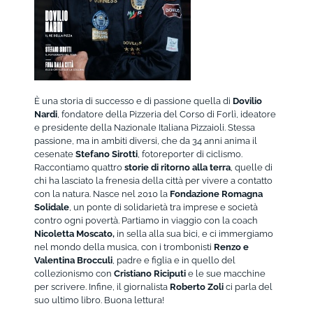
È una storia di successo e di passione quella di
Dovilio
Nardi
, fondatore della Pizzeria del Corso di Forlì, ideatore
e presidente della Nazionale Italiana Pizzaioli. Stessa
passione, ma in ambiti diversi, che da 34 anni anima il
cesenate
Stefano Sirotti
, fotoreporter di ciclismo.
Raccontiamo quattro
storie di ritorno alla terra
, quelle di
chi ha lasciato la frenesia della città per vivere a contatto
con la natura. Nasce nel 2010 la
Fondazione Romagna
Solidale
, un ponte di solidarietà tra imprese e società
contro ogni povertà. Partiamo in viaggio con la coach
Nicoletta Moscato,
in sella alla sua bici, e ci immergiamo
nel mondo della musica, con i trombonisti
Renzo e
Valentina Brocculi
, padre e figlia e in quello del
collezionismo con
Cristiano Riciputi
e le sue macchine
per scrivere. Infine, il giornalista
Roberto Zoli
ci parla del
suo ultimo libro. Buona lettura!