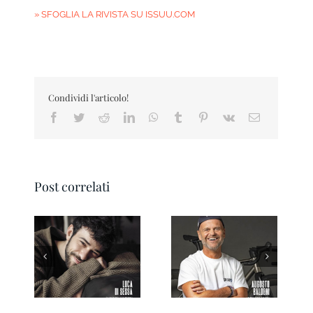
» SFOGLIA LA RIVISTA SU ISSUU.COM
Condividi l'articolo!
Facebook
Twitter
Reddit
LinkedIn
WhatsApp
Tumblr
Pinterest
Vk
Email
Post correlati
Ravenna IN
Forlì IN Magazine
Magazine 3/2026
03/2026