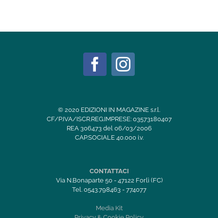
© 2020 EDIZIONI IN MAGAZINE s.r.l.
CF/P.IVA/ISCR.REG.IMPRESE: 03573180407
REA 306473 del 06/03/2006
CAP.SOCIALE 40.000 i.v.
CONTATTACI
Via N.Bonaparte 50 - 47122 Forlì (FC)
Tel. 0543.798463 - 774077
Media Kit
Privacy & Cookie Policy