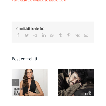
» SFOGLIA LA RIVISTA SU ISSUU.COM
Condividi l'articolo!
Facebook
Twitter
Reddit
LinkedIn
WhatsApp
Tumblr
Pinterest
Vk
Email
Post correlati
Pesaro IN Magazine
Ravenna IN
01 2026
Magazine 3/2026