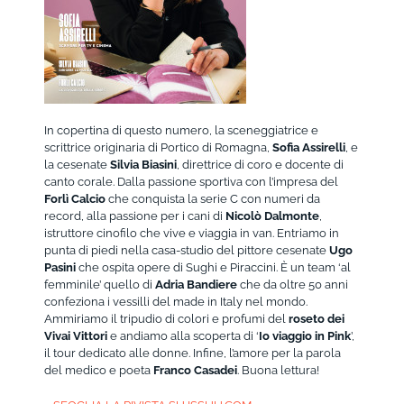
In copertina di questo numero, la sceneggiatrice e
scrittrice originaria di Portico di Romagna,
Sofia Assirelli
, e
la cesenate
Silvia Biasini
, direttrice di coro e docente di
canto corale. Dalla passione sportiva con l’impresa del
Forlì Calcio
che conquista la serie C con numeri da
record, alla passione per i cani di
Nicolò Dalmonte
,
istruttore cinofilo che vive e viaggia in van. Entriamo in
punta di piedi nella casa-studio del pittore cesenate
Ugo
Pasini
che ospita opere di Sughi e Piraccini. È un team ‘al
femminile’ quello di
Adria Bandiere
che da oltre 50 anni
confeziona i vessilli del made in Italy nel mondo.
Ammiriamo il tripudio di colori e profumi del
roseto dei
Vivai Vittori
e andiamo alla scoperta di ‘
Io viaggio in Pink
’,
il tour dedicato alle donne. Infine, l’amore per la parola
del medico e poeta
Franco Casadei
. Buona lettura!