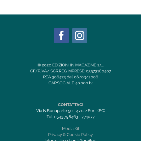
© 2020 EDIZIONI IN MAGAZINE s.r.l.
CF/P.IVA/ISCR.REG.IMPRESE: 03573180407
REA 306473 del 06/03/2006
CAP.SOCIALE 40.000 i.v.
CONTATTACI
Via N.Bonaparte 50 - 47122 Forlì (FC)
Tel. 0543.798463 - 774077
Media Kit
Privacy & Cookie Policy
Informativa clienti/fornitori