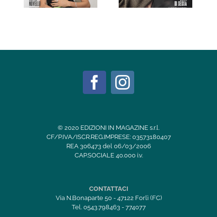
© 2020 EDIZIONI IN MAGAZINE s.r.l.
CF/P.IVA/ISCR.REG.IMPRESE: 03573180407
REA 306473 del 06/03/2006
CAP.SOCIALE 40.000 i.v.
CONTATTACI
Via N.Bonaparte 50 - 47122 Forlì (FC)
Tel. 0543.798463 - 774077