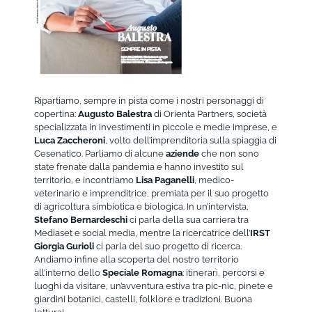
Ripartiamo, sempre in pista come i nostri personaggi di
copertina:
Augusto Balestra
di Orienta Partners, società
specializzata in investimenti in piccole e medie imprese, e
Luca Zaccheroni
, volto dell’imprenditoria sulla spiaggia di
Cesenatico. Parliamo di alcune
aziende
che non sono
state frenate dalla pandemia e hanno investito sul
territorio, e incontriamo
Lisa Paganelli
, medico-
veterinario e imprenditrice, premiata per il suo progetto
di agricoltura simbiotica e biologica. In un’intervista,
Stefano Bernardeschi
ci parla della sua carriera tra
Mediaset e social media, mentre la ricercatrice dell’
IRST
Giorgia Gurioli
ci parla del suo progetto di ricerca.
Andiamo infine alla scoperta del nostro territorio
all’interno dello
Speciale Romagna
: itinerari, percorsi e
luoghi da visitare, un’avventura estiva tra pic-nic, pinete e
giardini botanici, castelli, folklore e tradizioni. Buona