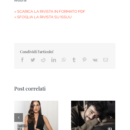
lettura!
» SCARICA LA RIVISTA IN FORMATO PDF
» SFOGLIA LA RIVISTA SU ISSUU
Condividi l'articolo!
Facebook
Twitter
Reddit
LinkedIn
WhatsApp
Tumblr
Pinterest
Vk
Email
Post correlati
Pesaro IN Magazine
Ravenna IN
01 2026
Magazine 3/2026