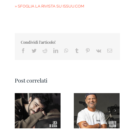
» SFOGLIA LA RIVISTA SU ISSUU.COM
Condividi l'articolo!
Facebook
Twitter
Reddit
LinkedIn
WhatsApp
Tumblr
Pinterest
Vk
Email
Post correlati
Ravenna IN
Forlì IN Magazine
Magazine 3/2026
03/2026