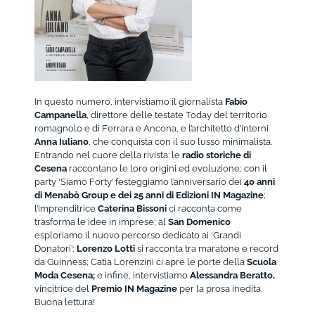
In questo numero, intervistiamo il giornalista
Fabio
Campanella
, direttore delle testate Today del territorio
romagnolo e di Ferrara e Ancona, e l’architetto d’interni
Anna Iuliano
, che conquista con il suo lusso minimalista.
Entrando nel cuore della rivista: le
radio storiche di
Cesena
raccontano le loro origini ed evoluzione; con il
party ‘Siamo Forty’ festeggiamo l’anniversario dei
40 anni
di Menabò Group e dei 25 anni di Edizioni IN Magazine
;
l’imprenditrice
Caterina Bissoni
ci racconta come
trasforma le idee in imprese; al
San Domenico
esploriamo il nuovo percorso dedicato ai ‘Grandi
Donatori’;
Lorenzo Lotti
si racconta tra maratone e record
da Guinness; Catia Lorenzini ci apre le porte della
Scuola
Moda Cesena;
e infine, intervistiamo
Alessandra Beratto,
vincitrice del
Premio IN Magazine
per la prosa inedita.
Buona lettura!