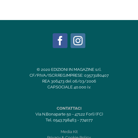
© 2020 EDIZIONI IN MAGAZINE s.r.l.
CF/P.IVA/ISCR.REG.IMPRESE: 03573180407
REA 306473 del 06/03/2006
CAP.SOCIALE 40.000 i.v.
CONTATTACI
Via N.Bonaparte 50 - 47122 Forlì (FC)
Tel. 0543.798463 - 774077
Media Kit
Privacy & Cookie Policy