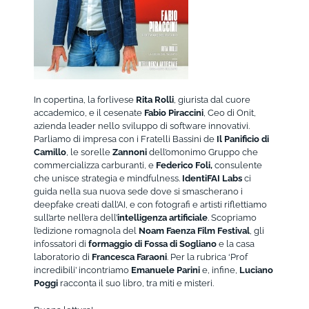
In copertina, la forlivese
Rita Rolli
, giurista dal cuore
accademico, e il cesenate
Fabio Piraccini
, Ceo di Onit,
azienda leader nello sviluppo di software innovativi.
Parliamo di impresa con i Fratelli Bassini de
Il Panificio di
Camillo
, le sorelle
Zannoni
dell’omonimo Gruppo che
commercializza carburanti, e
Federico Foli,
consulente
che unisce strategia e mindfulness.
IdentiFAI Labs
ci
guida nella sua nuova sede dove si smascherano i
deepfake creati dall’AI, e con fotografi e artisti riflettiamo
sull’arte nell’era dell’
intelligenza artificiale
. Scopriamo
l’edizione romagnola del
Noam Faenza Film Festival
, gli
infossatori di
formaggio di Fossa di Sogliano
e la casa
laboratorio di
Francesca Faraoni
. Per la rubrica ‘Prof
incredibili’ incontriamo
Emanuele Parini
e, infine,
Luciano
Poggi
racconta il suo libro, tra miti e misteri.