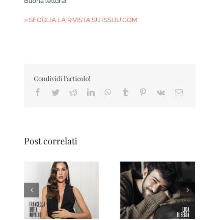
Buona lettura!
» SFOGLIA LA RIVISTA SU ISSUU.COM
Condividi l'articolo!
Facebook
Twitter
Reddit
LinkedIn
WhatsApp
Tumblr
Pinterest
Vk
Email
Post correlati
Pesaro IN Magazine
Ravenna IN
01 2026
Magazine 3/2026