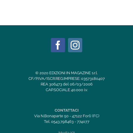
© 2020 EDIZIONI IN MAGAZINE s.r.l.
CF/P.IVA/ISCR.REG.IMPRESE: 03573180407
REA 306473 del 06/03/2006
CAP.SOCIALE 40.000 i.v.
CONTATTACI
Via N.Bonaparte 50 - 47122 Forlì (FC)
Tel. 0543.798463 - 774077
Media Kit