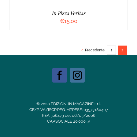
In Pizza Veritas
€
15.00
Precedente
1
2
© 2020 EDIZIONI IN MAGAZINE s.r.l.
CF/P.IVA/ISCR.REG.IMPRESE: 03573180407
REA 306473 del 06/03/2006
CAP.SOCIALE 40.000 i.v.