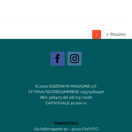
1
2
Prossimo
© 2020 EDIZIONI IN MAGAZINE s.r.l.
CF/P.IVA/ISCR.REG.IMPRESE: 03573180407
REA 306473 del 06/03/2006
CAP.SOCIALE 40.000 i.v.
CONTATTACI
Via N.Bonaparte 50 - 47122 Forlì (FC)