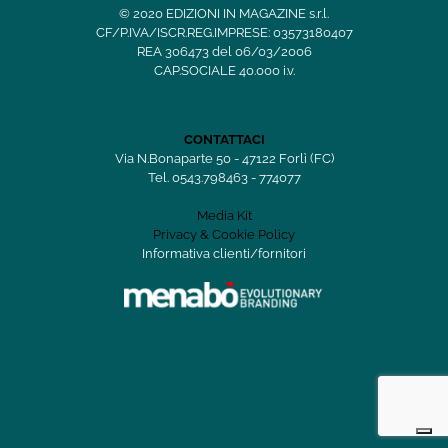
© 2020 EDIZIONI IN MAGAZINE s.r.l.
CF/P.IVA/ISCR.REG.IMPRESE: 03573180407
REA 306473 del 06/03/2006
CAP.SOCIALE 40.000 i.v.
CONTATTACI
Via N.Bonaparte 50 - 47122 Forlì (FC)
Tel. 0543.798463 - 774077
Media Kit
Privacy & Cookie Policy
Informativa clienti/fornitori