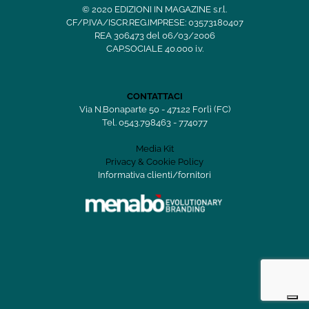
© 2020 EDIZIONI IN MAGAZINE s.r.l.
CF/P.IVA/ISCR.REG.IMPRESE: 03573180407
REA 306473 del 06/03/2006
CAP.SOCIALE 40.000 i.v.
CONTATTACI
Via N.Bonaparte 50 - 47122 Forlì (FC)
Tel. 0543.798463 - 774077
Media Kit
Privacy & Cookie Policy
Informativa clienti/fornitori