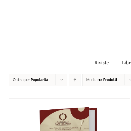
Salta
al
contenuto
Riviste
Libr
Ordina per
Popolarità
Mostra
12 Prodotti