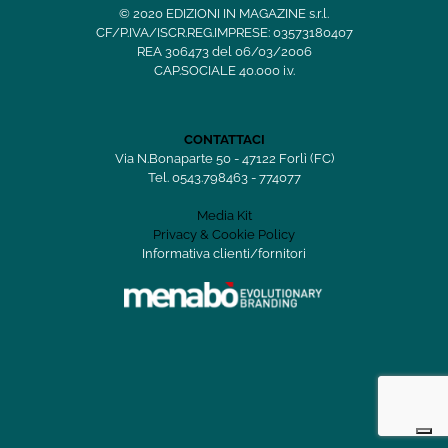
© 2020 EDIZIONI IN MAGAZINE s.r.l.
CF/P.IVA/ISCR.REG.IMPRESE: 03573180407
REA 306473 del 06/03/2006
CAP.SOCIALE 40.000 i.v.
CONTATTACI
Via N.Bonaparte 50 - 47122 Forlì (FC)
Tel. 0543.798463 - 774077
Media Kit
Privacy & Cookie Policy
Informativa clienti/fornitori