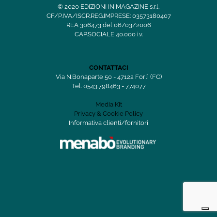
© 2020 EDIZIONI IN MAGAZINE s.r.l.
CF/P.IVA/ISCR.REG.IMPRESE: 03573180407
REA 306473 del 06/03/2006
CAP.SOCIALE 40.000 i.v.
CONTATTACI
Via N.Bonaparte 50 - 47122 Forlì (FC)
Tel. 0543.798463 - 774077
Media Kit
Privacy & Cookie Policy
Informativa clienti/fornitori