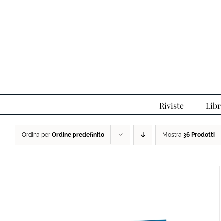
Salta
al
contenuto
Riviste
Libr
Ordina per
Ordine predefinito
Mostra
36 Prodotti