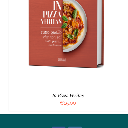
AGGIUNGI AL CARRELLO
/
DETTAGLI
In Pizza Veritas
€
15.00