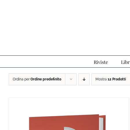
Salta
al
contenuto
Riviste
Libr
Ordina per
Ordine predefinito
Mostra
12 Prodotti