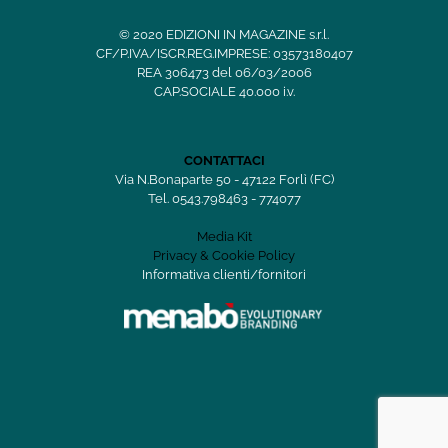
© 2020 EDIZIONI IN MAGAZINE s.r.l.
CF/P.IVA/ISCR.REG.IMPRESE: 03573180407
REA 306473 del 06/03/2006
CAP.SOCIALE 40.000 i.v.
CONTATTACI
Via N.Bonaparte 50 - 47122 Forlì (FC)
Tel. 0543.798463 - 774077
Media Kit
Privacy & Cookie Policy
Informativa clienti/fornitori