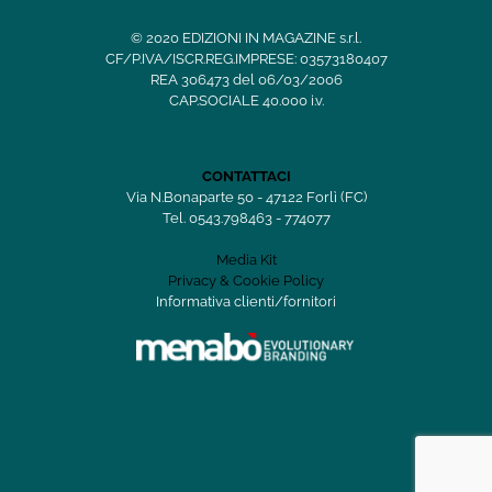
© 2020 EDIZIONI IN MAGAZINE s.r.l.
CF/P.IVA/ISCR.REG.IMPRESE: 03573180407
REA 306473 del 06/03/2006
CAP.SOCIALE 40.000 i.v.
CONTATTACI
Via N.Bonaparte 50 - 47122 Forlì (FC)
Tel. 0543.798463 - 774077
Media Kit
Privacy & Cookie Policy
Informativa clienti/fornitori