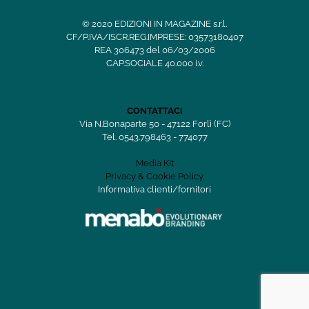
© 2020 EDIZIONI IN MAGAZINE s.r.l.
CF/P.IVA/ISCR.REG.IMPRESE: 03573180407
REA 306473 del 06/03/2006
CAP.SOCIALE 40.000 i.v.
CONTATTACI
Via N.Bonaparte 50 - 47122 Forlì (FC)
Tel. 0543.798463 - 774077
Media Kit
Privacy & Cookie Policy
Informativa clienti/fornitori