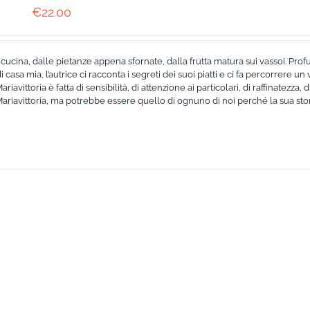
€
22.00
cucina, dalle pietanze appena sfornate, dalla frutta matura sui vassoi. Pro
casa mia, l’autrice ci racconta i segreti dei suoi piatti e ci fa percorrere un 
iavittoria è fatta di sensibilità, di attenzione ai particolari, di raffinatezza, 
Mariavittoria, ma potrebbe essere quello di ognuno di noi perché la sua stori