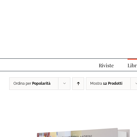
Salta
al
contenuto
Riviste
Libr
Ordina per
Popolarità
Mostra
12 Prodotti