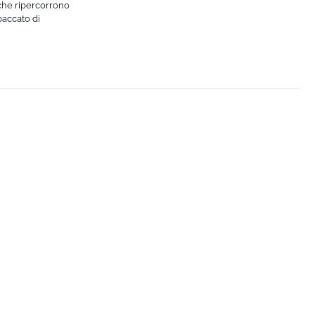
i che ripercorrono
paccato di