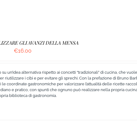
ILIZZARE GLI AVANZI DELLA MENSA
€
16.00
 su un’idea alternativa rispetto ai concetti “tradizionali” di cucina, che vuole
r riutilizzare i cibi e per evitare gli sprechi. Con la prefazione di Bruno Bar
 le coordinate gastronomiche per valorizzare l’attualità delle ricette racco
diano e pratico, con spunti che ognuno può realizzare nella propria cucina
pria biblioteca di gastronomia.