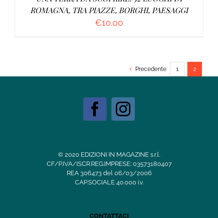
ROMAGNA, TRA PIAZZE, BORGHI, PAESAGGI
€
10.00
Precedente
1
2
© 2020 EDIZIONI IN MAGAZINE s.r.l.
CF/P.IVA/ISCR.REG.IMPRESE: 03573180407
REA 306473 del 06/03/2006
CAP.SOCIALE 40.000 i.v.
CONTATTACI