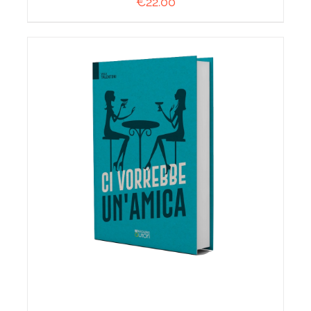
€
22.00
AGGIUNGI AL CARRELLO
/
DETTAGLI