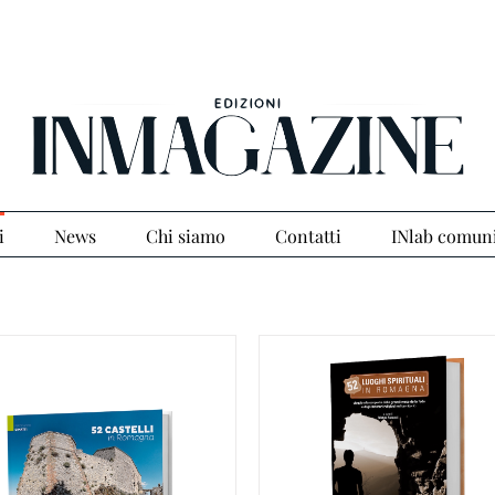
i
News
Chi siamo
Contatti
INlab comun
GGIUNGI AL CARRELLO
/
AGGIUNGI AL CARRELLO
DETTAGLI
DETTAGLI