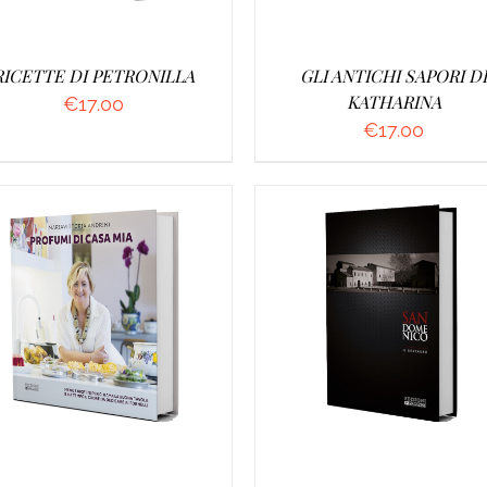
RICETTE DI PETRONILLA
GLI ANTICHI SAPORI D
KATHARINA
€
17.00
€
17.00
GGIUNGI AL CARRELLO
/
AGGIUNGI AL CARRELLO
DETTAGLI
DETTAGLI