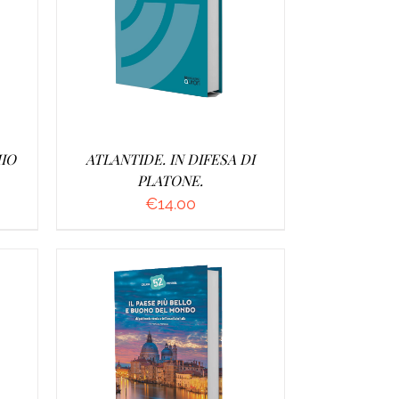
/
AGGIUNGI AL CARRELLO
/
DETTAGLI
IO
ATLANTIDE. IN DIFESA DI
PLATONE.
€
14.00
/
AGGIUNGI AL CARRELLO
/
DETTAGLI