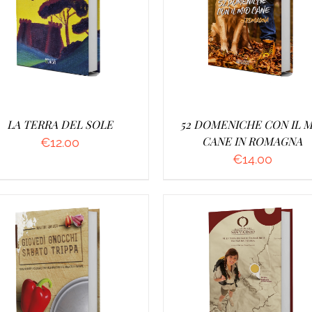
GGIUNGI AL CARRELLO
/
AGGIUNGI AL CARRELLO
DETTAGLI
DETTAGLI
LA TERRA DEL SOLE
52 DOMENICHE CON IL M
CANE IN ROMAGNA
€
12.00
€
14.00
GGIUNGI AL CARRELLO
/
AGGIUNGI AL CARRELLO
DETTAGLI
DETTAGLI