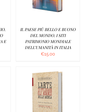
IO.
IL PAESE PIÙ BELLO E BUONO
TO
DEL MONDO. I SITI
A E
PATRIMONIO MONDIALE
DELL’UMANITÀ IN ITALIA
€
15.00
/
AGGIUNGI AL CARRELLO
/
DETTAGLI