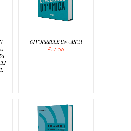
N
CI VORREBBE UN’AMICA
LA
€
12.00
DI
GLI
EL