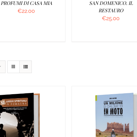
PROFUMI DI CASA MIA
SAN DOMENICO. IL
RESTAURO
€
22.00
€
25.00
UNGI AL CARRELLO
/
AGGIUNGI AL CARRELL
DETTAGLI
DETTAGLI