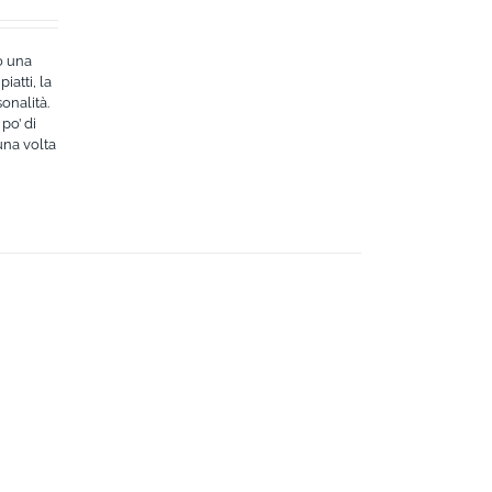
o una
iatti, la
onalità.
po’ di
una volta