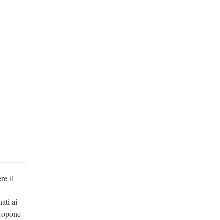
re il
ati ai
propone