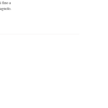
i fino a
magnolo.