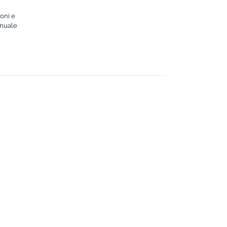
ioni e
anuale