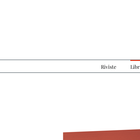
Salta
al
contenuto
Riviste
Libr